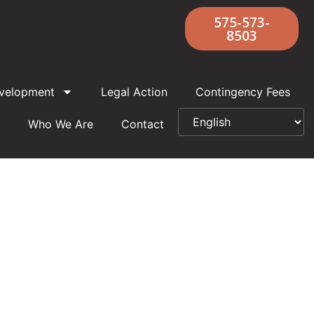
575-573-
8503
velopment
Legal Action
Contingency Fees
Who We Are
Contact
11/03/2023
uidación de 121,5 millones de dólares
ra abordar las repercusiones de larga data de los abusos
a Archidiócesis de Santa Fe, los supervivientes han
yoría un plan de 121,5 millones de dólares. El acuerdo,
anización por bancarrota de la Archidiócesis, tiene como
ar las cargas financieras de la Iglesia, sino también