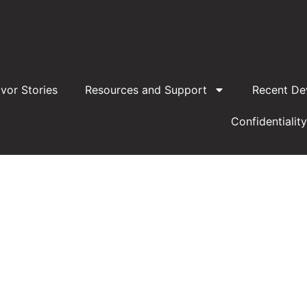
ivor Stories
Resources and Support
Recent De
Confidentiality
Plan de liq
nfrenta a una inquietante
En un hito significativo pa
 al menos 64 sacerdotes con
sexuales a menores en l
roso número no sólo plantea
aprobado por abrumadora ma
encia de abordar la cuestión
un paso crucial en la reorg
o de la Iglesia.
objetivo no sólo alivi