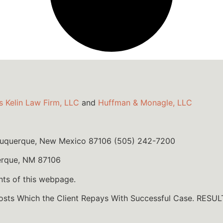
s Kelin Law Firm, LLC
and
Huffman & Monagle, LLC
lbuquerque, New Mexico 87106 (505) 242-7200
erque, NM 87106
nts of this webpage.
Costs Which the Client Repays With Successful Case. R