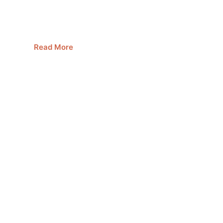
eparación a los supervivientes y prevenir futuros casos
de abuso.
Read More