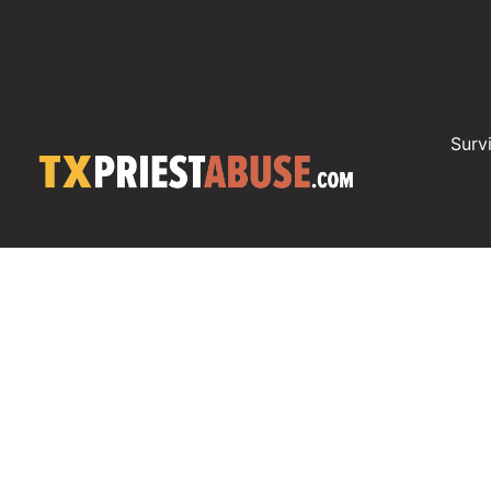
Surv
11/03/2023
64 Acusados creíbles
Ha salido a la luz que la Diócesis de Las Cruces se e
revelación. Según informes recientes, se sabe que hay
acusaciones creíbles dentro de la diócesis. Este asomb
serias preocupaciones, sino que también subraya la urg
de los abusos por parte de sacerdotes dentr